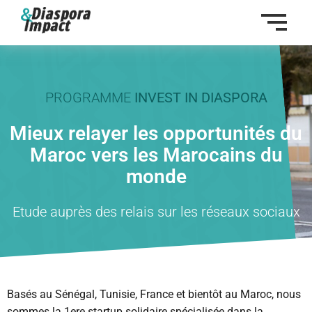
العربية
Francais
English
Aller
au
contenu
PROGRAMME
INVEST IN DIASPORA
Mieux relayer les opportunités du
Maroc vers les Marocains du
monde
Etude auprès des relais sur les réseaux sociaux
Basés au Sénégal, Tunisie, France et bientôt au Maroc, nous
sommes la 1ere startup solidaire spécialisée dans la