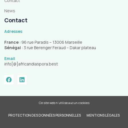
Contact
News
Contact
Adresses
France
: 96 rue Paradis – 13006 Marseille
Sénégal
: 3 rue Berenger Feraud – Dakar plateau
Email
info[@]africandiaspora.best
Ce site web n’utilise aucun cookies
PROTECTION DES DONNÉES PERSONNELLES
MENTIONS LÉGALES