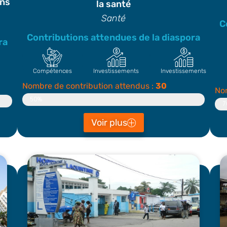
ans
la santé
Santé
C
Contributions attendues de la diaspora
ra
Compétences
Investissements
Investissements
Nombre de contribution attendus :
30
Nom
Contributeur
50%
C
7
Voir plus