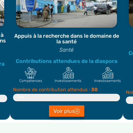
 à
Appuis à la recherche dans le domaine de
ans
la santé
Santé
C
Contributions attendues de la diaspora
ra
Compétences
Investissements
Investissements
Nombre de contribution attendus :
30
Nom
Contributeur
50%
C
7
Voir plus