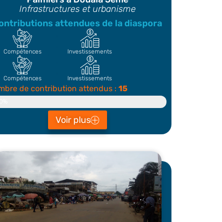
Infrastructures et urbanisme
ontributions attendues de la diaspora
Compétences
Investissements
Compétences
Investissements
bre de contribution attendus :
15
ontributeur
0%
Voir plus