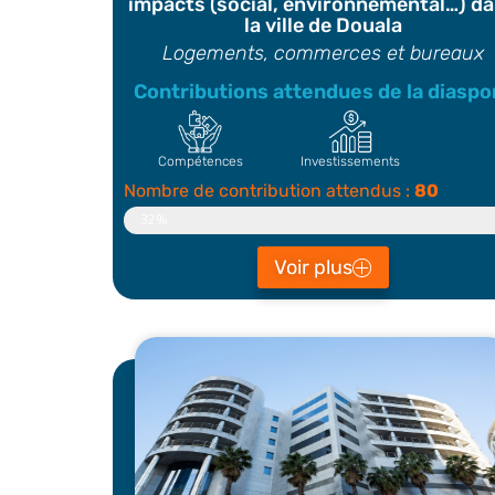
impacts (social, environnemental…) d
la ville de Douala
Logements, commerces et bureaux
Contributions attendues de la diaspo
Compétences
Investissements
Nombre de contribution attendus :
80
Contributeur
32%
Voir plus