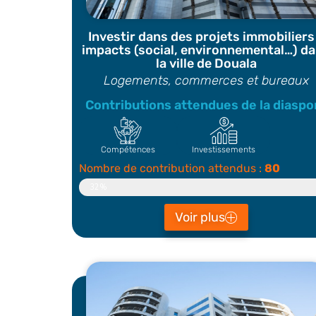
Investir dans des projets immobiliers
impacts (social, environnemental…) d
la ville de Douala
Logements, commerces et bureaux
Contributions attendues de la diaspo
Compétences
Investissements
Nombre de contribution attendus :
80
Contributeur
32%
Voir plus