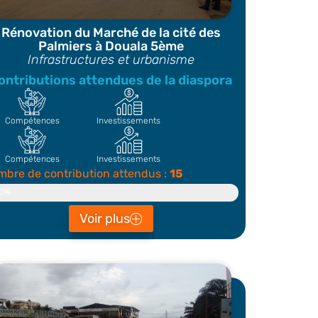
Rénovation du Marché de la cité des
Palmiers à Douala 5ème
Infrastructures et urbanisme
ontributions attendues de la diaspora
Compétences
Investissements
Compétences
Investissements
bre de contribution attendus :
15
ontributeur
0%
Voir plus