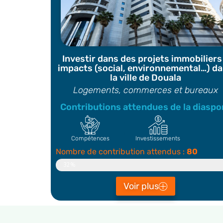
Investir dans des projets immobiliers
impacts (social, environnemental…) d
la ville de Douala
Logements, commerces et bureaux
Contributions attendues de la diaspo
Compétences
Investissements
Nombre de contribution attendus :
80
Contributeur
32%
Voir plus