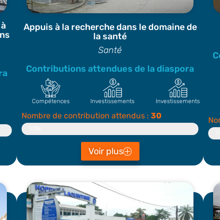
 à
Appuis à la recherche dans le domaine de
ans
la santé
Santé
C
Contributions attendues de la diaspora
ra
Compétences
Investissements
Investissements
Nombre de contribution attendus :
30
Nom
Contributeur
50%
C
7
Voir plus