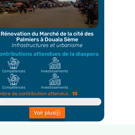
Rénovation du Marché de la cité des
Palmiers à Douala 5ème
Infrastructures et urbanisme
ontributions attendues de la diaspora
Compétences
Investissements
Compétences
Investissements
bre de contribution attendus :
15
ontributeur
0%
Voir plus